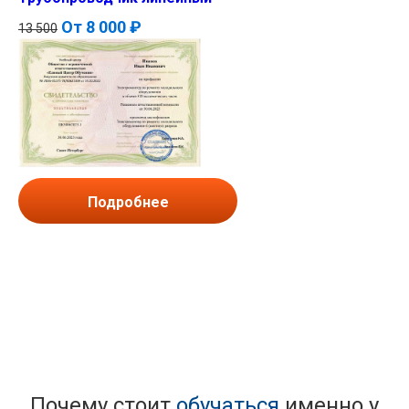
От
8 000 ₽
13 500
Подробнее
Почему стоит
обучаться
именно у