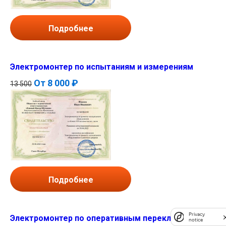
Подробнее
Электромонтер по испытаниям и измерениям
От
8 000 ₽
13 500
Подробнее
Privacy
Электромонтер по оперативным переключениям в
notice