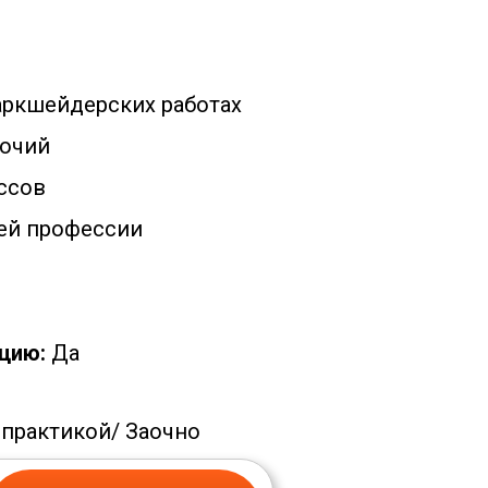
аркшейдерских работах
очий
ссов
ей профессии
цию:
Да
 практикой/
Заочно