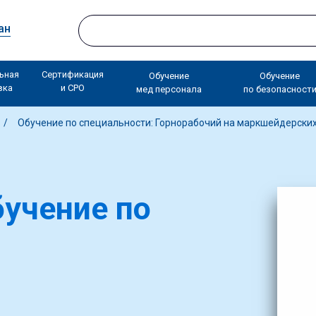
ан
ьная
Сертификация
Обучение
Обучение
вка
и СРО
мед персонала
по безопасност
Обучение по специальности: Горнорабочий на маркшейдерских
учение по