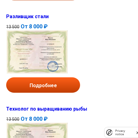
Разливщик стали
От
8 000 ₽
13 500
Подробнее
Технолог по выращиванию рыбы
От
8 000 ₽
13 500
Privacy
notice