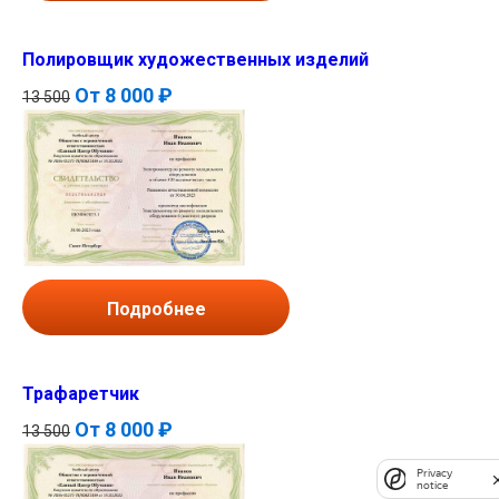
Полировщик художественных изделий
От
8 000 ₽
13 500
Подробнее
Трафаретчик
От
8 000 ₽
13 500
Privacy
notice