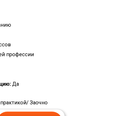
анию
ссов
ей профессии
цию:
Да
 практикой/
Заочно