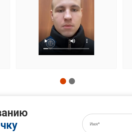
ванию
очку