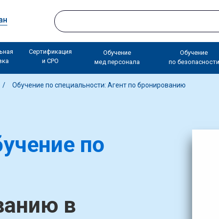
ан
ьная
Сертификация
Обучение
Обучение
вка
и СРО
мед персонала
по безопасност
Обучение по специальности: Агент по бронированию
учение по
ванию в