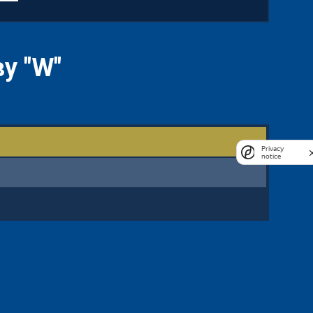
у "W"
Privacy
notice