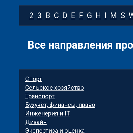
2
3
B
C
D
E
F
G
H
I
M
S
Все направления пр
Спорт
Сельское хозяйство
Транспорт
Бухучёт, финансы, право
Инженерия и IT
Дизайн
Экспертиза и оценка