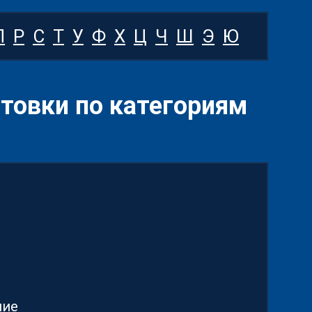
П
Р
С
Т
У
Ф
Х
Ц
Ч
Ш
Э
Ю
товки по категориям
ние