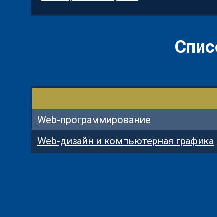
Спис
Web-программирование
Web-дизайн и компьютерная графика