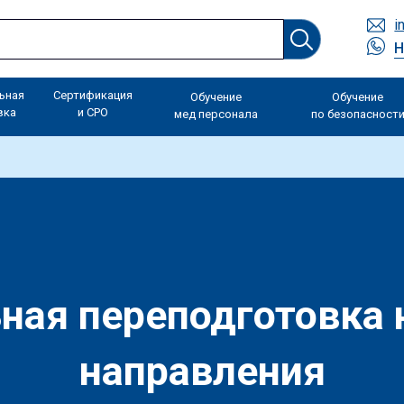
i
Н
ьная
Сертификация
Обучение
Обучение
вка
и СРО
мед персонала
по безопасност
ая переподготовка н
направления