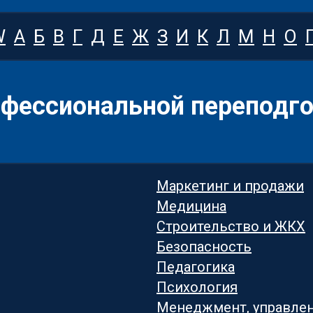
W
А
Б
В
Г
Д
Е
Ж
З
И
К
Л
М
Н
О
офессиональной переподго
Маркетинг и продажи
Медицина
Строительство и ЖКХ
Безопасность
Педагогика
Психология
Менеджмент, управле